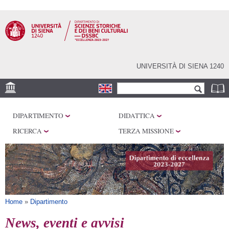
Salta al
contenuto
principale
UNIVERSITÀ DI SIENA 1240
Form di ricerca
Cerca
SEDI
DIPARTIMENTO
DIDATTICA
CENTRI DI RICERCA
RICERCA
TERZA MISSIONE
LABORATORI
BIBLIOTECHE
SERVIZI
Tu sei qui
Home
»
Dipartimento
News, eventi e avvisi