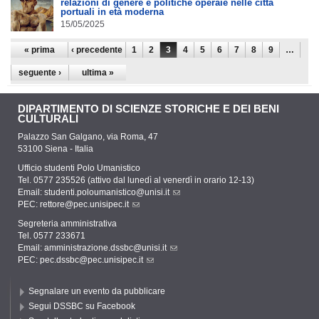
relazioni di genere e politiche operaie nelle città
portuali in età moderna
15/05/2025
Pagine
« prima
‹ precedente
1
2
3
4
5
6
7
8
9
…
seguente ›
ultima »
DIPARTIMENTO DI SCIENZE STORICHE E DEI BENI
CULTURALI
Palazzo San Galgano, via Roma, 47
53100 Siena - Italia
Ufficio studenti Polo Umanistico
Tel. 0577 235526 (attivo dal lunedì al venerdì in orario 12-13)
Email:
studenti.poloumanistico@unisi.it
PEC:
rettore@pec.unisipec.it
Segreteria amministrativa
Tel. 0577 233671
Email:
amministrazione.dssbc@unisi.it
PEC:
pec.dssbc@pec.unisipec.it
Segnalare un evento da pubblicare
Segui DSSBC su Facebook