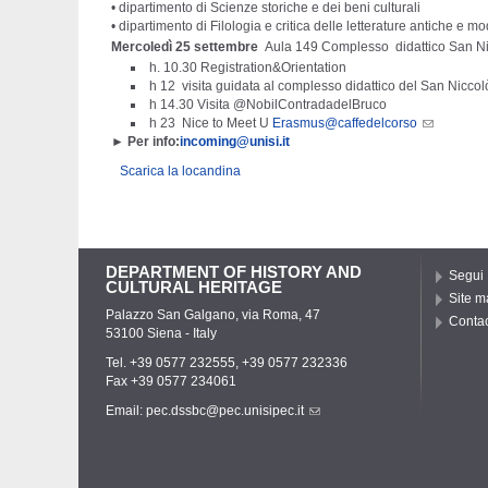
• dipartimento di Scienze storiche e dei beni culturali
• dipartimento di Filologia e critica delle letterature antiche e m
Mercoledì 25 settembre
Aula 149 Complesso didattico San Ni
h. 10.30 Registration&Orientation
h 12 visita guidata al complesso didattico del San Niccol
h 14.30 Visita @NobilContradadelBruco
h 23 Nice to Meet U
Erasmus@caffedelcorso
► Per info:
incoming@unisi.it
Scarica la locandina
DEPARTMENT OF HISTORY AND
Segui
CULTURAL HERITAGE
Site m
Palazzo San Galgano, via Roma, 47
Contac
53100 Siena - Italy
Tel. +39 0577 232555, +39 0577 232336
Fax +39 0577 234061
Email:
pec.dssbc@pec.unisipec.it