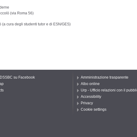
oderne
ccolò (via Roma 56)
ò (a cura degli studenti tutor e di ESN/GES)
 DSSBC su Facebook
Amministrazione trasparente
ap
Albo online
ts
Urp - Ufficio relazioni con il pubbl
Accessibility
Privacy
Cookie settings