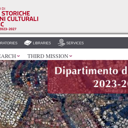
Skip to
main
content
RATORIES
LIBRARIES
SERVICES
EARCH
THIRD MISSION