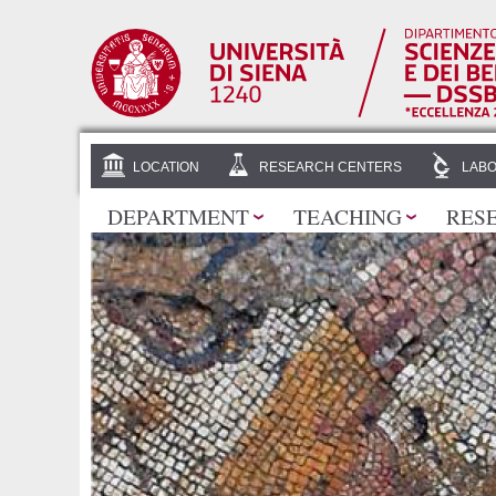
LOCATION
RESEARCH CENTERS
LABO
DEPARTMENT
TEACHING
RES