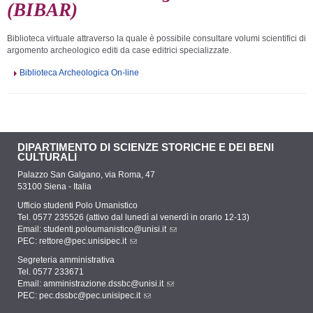
(BIBAR)
Biblioteca virtuale attraverso la quale è possibile consultare volumi scientifici di
argomento archeologico editi da case editrici specializzate.
Biblioteca Archeologica On-line
DIPARTIMENTO DI SCIENZE STORICHE E DEI BENI
CULTURALI
Palazzo San Galgano, via Roma, 47
53100 Siena - Italia
Ufficio studenti Polo Umanistico
Tel. 0577 235526 (attivo dal lunedì al venerdì in orario 12-13)
Email:
studenti.poloumanistico@unisi.it
PEC:
rettore@pec.unisipec.it
Segreteria amministrativa
Tel. 0577 233671
Email:
amministrazione.dssbc@unisi.it
PEC:
pec.dssbc@pec.unisipec.it