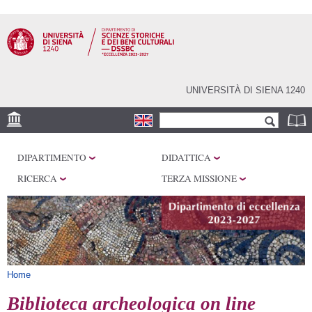
Salta al
contenuto
principale
UNIVERSITÀ DI SIENA 1240
Form di ricerca
Cerca
SEDI
DIPARTIMENTO
DIDATTICA
CENTRI DI RICERCA
RICERCA
TERZA MISSIONE
LABORATORI
BIBLIOTECHE
SERVIZI
Tu sei qui
Home
Biblioteca archeologica on line