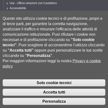
Urp - Ufficio relazioni con il pubblico
Accessibilità
Privacy e Cookie policy
Questo sito utilizza cookie tecnici e di profilazione, propri e
Cookie settings
di terze parti, per garantire la corretta navigazione,
Segui UNISI
analizzare il traffico e misurare l'efficacia delle attività di
comunicazione istituzionale.
Puoi rifiutare i cookie non
necessari e di profilazione cliccando su
“Solo cookie
tecnici”
.
Puoi scegliere di acconsentirne l’utilizzo cliccando
su
“Accetta tutti”
oppure puoi personalizzare le tue scelte
cliccando su
“Personalizza”
.
Per maggiori informazioni leggi la nostra
Privacy e cookie
policy
Università degli Studi di Siena
- Rettorato, via Banchi di Sotto 55, 53100
Siena ITALIA
Solo cookie tecnici
P.IVA 00273530527 | C.F. 80002070524 |
Coordinate bancarie
|
Caselle
Pec: Posta Elettronica Certificata
|
Fatturazione Elettronica
Accetta tutti
Contatti:
urp@unisi.it
- URP - Ufficio Relazioni con il Pubblico Tel.
0577 235555 (dal lunedì al venerdì dalle 9.30 alle 10.30)
Personalizza