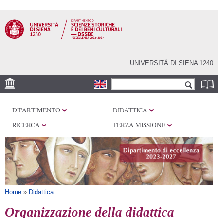
Salta al
contenuto
principale
UNIVERSITÀ DI SIENA 1240
Form di ricerca
Cerca
SEDI
DIPARTIMENTO
DIDATTICA
CENTRI DI RICERCA
RICERCA
TERZA MISSIONE
LABORATORI
BIBLIOTECHE
SERVIZI
Tu sei qui
Home
»
Didattica
Organizzazione della didattica