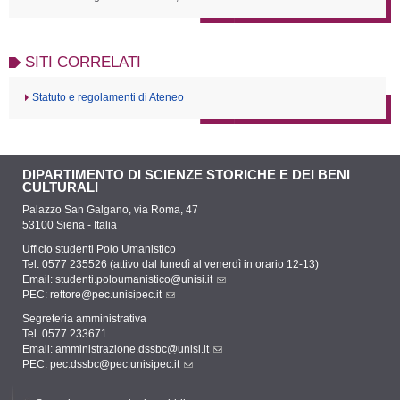
SITI CORRELATI
Statuto e regolamenti di Ateneo
DIPARTIMENTO DI SCIENZE STORICHE E DEI BENI
CULTURALI
Palazzo San Galgano, via Roma, 47
53100 Siena - Italia
Ufficio studenti Polo Umanistico
Tel. 0577 235526 (attivo dal lunedì al venerdì in orario 12-13)
Email:
studenti.poloumanistico@unisi.it
PEC:
rettore@pec.unisipec.it
Segreteria amministrativa
Tel. 0577 233671
Email:
amministrazione.dssbc@unisi.it
PEC:
pec.dssbc@pec.unisipec.it