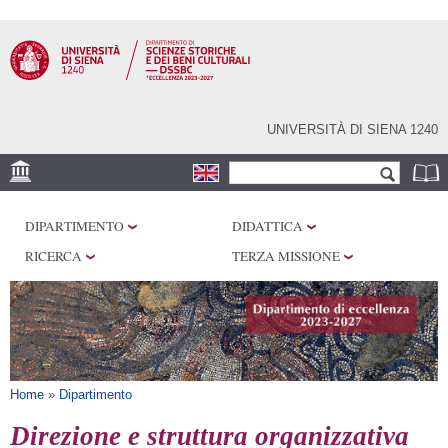
Salta al
contenuto
principale
UNIVERSITÀ DI SIENA 1240
Form di ricerca
Cerca
SEDI
DIPARTIMENTO
DIDATTICA
CENTRI DI RICERCA
RICERCA
TERZA MISSIONE
LABORATORI
BIBLIOTECHE
SERVIZI
Tu sei qui
Home
»
Dipartimento
Direzione e struttura organizzativa