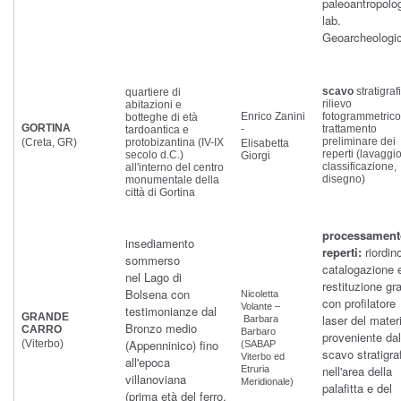
paleoantropolo
lab.
Geoarcheologi
scavo
stratigraf
quartiere di
rilievo
abitazioni e
Enrico Zanini
fotogrammetrico
botteghe di età
GORTINA
-
trattamento
tardoantica e
preliminare dei
(Creta, GR)
protobizantina (IV-IX
Elisabetta
reperti (lavaggio
secolo d.C.)
Giorgi
classificazione,
all'interno del centro
disegno)
monumentale della
città di Gortina
processament
insediamento
reperti:
riordin
sommerso
catalogazione 
nel Lago di
restituzione gra
Bolsena con
Nicoletta
con profilatore
Volante –
testimonianze dal
GRANDE
laser del mater
Barbara
Bronzo medio
CARRO
Barbaro
proveniente dal
(Appenninico) fino
(Viterbo)
(SABAP
scavo stratigra
Viterbo ed
all'epoca
nell'area della
Etruria
villanoviana
Meridionale)
palafitta e del
(prima età del ferro,