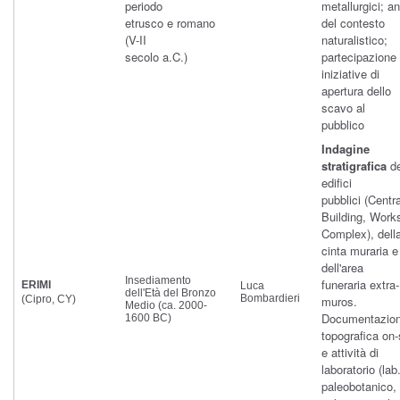
periodo
metallurgici; an
etrusco e romano
del contesto
(V-II
naturalistico;
secolo a.C.)
partecipazione 
iniziative di
apertura dello
scavo al
pubblico
Indagine
stratigrafica
de
edifici
pubblici (Centra
Building, Work
Complex), dell
cinta muraria e
dell'area
Insediamento
funeraria extra-
ERIMI
Luca
dell'Età del Bronzo
Bombardieri
(Cipro, CY)
muros.
Medio (ca. 2000-
Documentazio
1600 BC)
topografica on-
e attività di
laboratorio (lab
paleobotanico, 