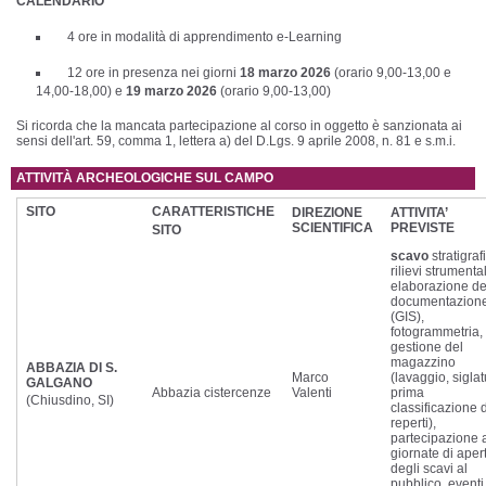
CALENDARIO
4 ore in modalità di apprendimento e-Learning
12 ore in presenza nei giorni
18 marzo 2026
(orario 9,00-13,00 e
14,00-18,00) e
19 marzo 2026
(orario 9,00-13,00)
Si ricorda che la mancata partecipazione al corso in oggetto è sanzionata ai
sensi dell'art. 59, comma 1, lettera a) del D.Lgs. 9 aprile 2008, n. 81 e s.m.i.
ATTIVITÀ ARCHEOLOGICHE SUL CAMPO
SITO
CARATTERISTICHE
DIREZIONE
ATTIVITA’
SCIENTIFICA
PREVISTE
SITO
scavo
stratigraf
rilievi strumental
elaborazione de
documentazion
(GIS),
fotogrammetria,
gestione del
magazzino
ABBAZIA DI S.
Marco
(lavaggio, siglat
GALGANO
Abbazia cistercenze
Valenti
prima
(Chiusdino, SI)
classificazione 
reperti),
partecipazione a
giornate di aper
degli scavi al
pubblico, eventi