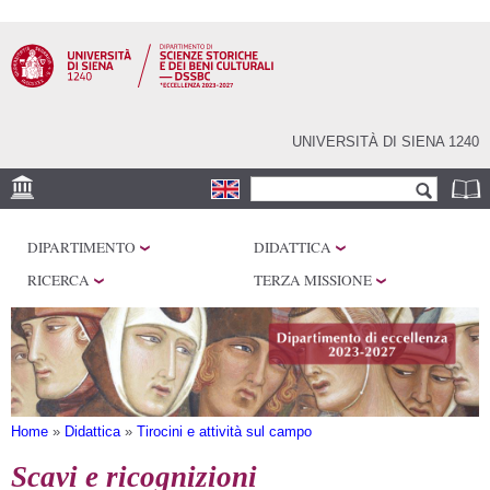
Salta al
contenuto
principale
UNIVERSITÀ DI SIENA 1240
Form di ricerca
Cerca
SEDI
DIPARTIMENTO
DIDATTICA
CENTRI DI RICERCA
RICERCA
TERZA MISSIONE
LABORATORI
BIBLIOTECHE
SERVIZI
Tu sei qui
Home
»
Didattica
»
Tirocini e attività sul campo
Scavi e ricognizioni