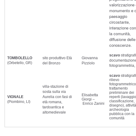
valorizzazione 
monumento e d
paesaggio
circostante,
interazione con
la comunità,
diffusione delle
conoscenze.
scavo
stratigraf
TOMBOLELLO
sito produttivo Età
Giovanna
documentazione
(Orbetello, GR)
del Bronzo
Pizziolo
fotogrammetria,
scavo
stratigraf
rilievo
fotogrammetrico
villa-stazione di
trattamento
sosta sulla via
preliminare dei
Elisabetta
VIGNALE
Aurelia con fasi di
reperti (lavaggio
Giorgi –
classificazione,
(Piombino, LI)
età romana,
Enrico Zanini
disegno), attività
tardoantica e
archeologia
altomedievale
pubblica con la
comunità