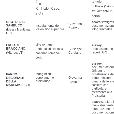
tumulo
fine
cultuale ("aiuol
X - inizio IX sec.
attualmente in
a.C.)
corso.
GROTTA DEL
scavo
stratigraf
Giovanna
SAMBUCO
insediamento del
documentazione
Pizziolo
Paleolitico superiore
fotogrammetria,
(Massa Marittima,
GR)
ville romane
LAGO DI
survey
,
BRACCIANO
perilacustri, castella
processamento
Giuseppe
reperti, GIS
(Viterbo, VT)
Cordiano
confinari romano-
ceriti
survey
,
documentazione
GIS per la
indagini su
PARCO
ricostruzione de
popolamento
Giovanna
REGIONALE
frequentazione
preistorico
DELLA
umana delle ar
Pizziolo
MAREMMA
(GR)
costiere con
particolare
riferimento alla
Preistoria
scavo
stratigraf
rilievi strumental
elaborazione de
documentazion