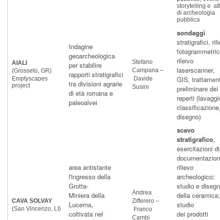
storytelling e att
di archeologia
pubblica
sondaggi
stratigrafici, ril
Indagine
fotogrammetric
geoarcheologica
rileivo
Stefano
AIALI
per stabilire
laserscanner,
Campana –
(Grosseto, GR)
rapporti stratigrafici
GIS, trattamen
Emptyscapes
Davide
tra divisioni agrarie
project
Susini
preliminare dei
di età romana e
reperti (lavaggi
paleoalvei
classificazione
disegno)
scavo
stratigrafico
,
esercitazioni di
documentazion
area antistante
rilievo
l'ingresso della
archeologico;
Grotta-
studio e diseg
Andrea
Miniera della
della ceramica;
CAVA SOLVAY
Zifferero –
Lucerna,
studio
(San Vincenzo, LI)
Franco
coltivata nel
dei prodotti
Cambi