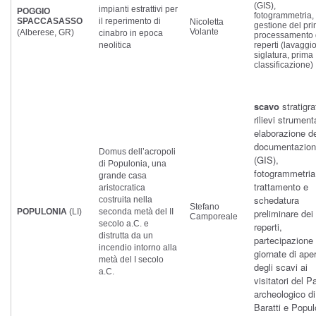
(GIS),
impianti estrattivi per
POGGIO
fotogrammetria,
SPACCASASSO
il reperimento di
Nicoletta
gestione del pr
Volante
(Alberese, GR)
cinabro in epoca
processamento 
neolitica
reperti (lavaggio
siglatura, prima
classificazione)
scavo
stratigra
rilievi strumenta
elaborazione de
documentazio
Domus dell’acropoli
(GIS),
di Populonia, una
fotogrammetria
grande casa
trattamento e
aristocratica
schedatura
costruita nella
Stefano
POPULONIA
(LI)
seconda metà del II
preliminare dei
Camporeale
secolo a.C. e
reperti,
distrutta da un
partecipazione 
incendio intorno alla
giornate di ape
metà del I secolo
degli scavi ai
a.C.
visitatori del P
archeologico di
Baratti e Popul