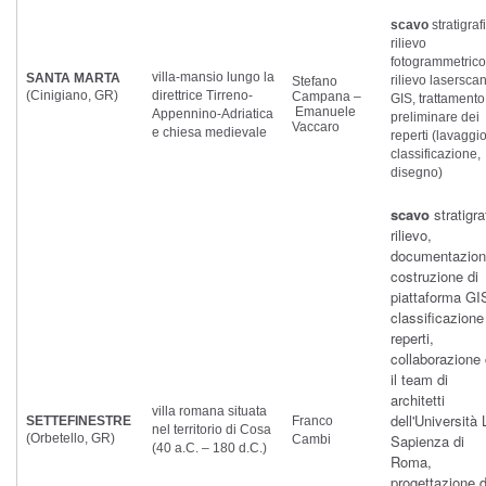
scavo
stratigraf
rilievo
fotogrammetrico
villa-mansio lungo la
SANTA MARTA
rilievo lasersca
Stefano
(Cinigiano, GR)
direttrice Tirreno-
Campana –
GIS, trattamento
Emanuele
Appennino-Adriatica
preliminare dei
Vaccaro
e chiesa medievale
reperti (lavaggio
classificazione,
disegno)
scavo
stratigra
rilievo,
documentazion
costruzione di
piattaforma GI
classificazione
reperti,
collaborazione
il team di
architetti
villa romana situata
dell'Università 
SETTEFINESTRE
Franco
nel territorio di Cosa
(Orbetello, GR)
Sapienza di
Cambi
(40 a.C. – 180 d.C.)
Roma,
progettazione d