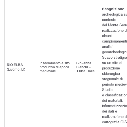
ricognizione
archeologica s
contesto
del Monte Serr
realizzazione d
alcuni
campionamenti
analisi
geoarcheologic
Scavo stratigra
su un sito di
insediamento e sito
Giovanna
RIO ELBA
produttivo di epoca
Bianchi –
produzione
(Livorno, LI)
medievale
Luisa Dallai
siderurgica
stagionale di
periodo mediev
Studio
e classificazio
dei materiali,
informatizzazi
dei dati e
realizzazione d
cartografia GIS