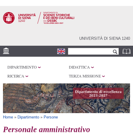
Salta al
contenuto
principale
UNIVERSITÀ DI SIENA 1240
Form di ricerca
Cerca
SEDI
DIPARTIMENTO
DIDATTICA
CENTRI DI RICERCA
RICERCA
TERZA MISSIONE
LABORATORI
BIBLIOTECHE
SERVIZI
Tu sei qui
Home
»
Dipartimento
»
Persone
Personale amministrativo