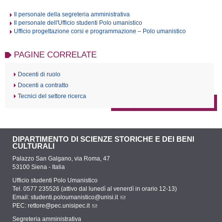
Il personale della segreteria amministrativa
Il personale dell'Ufficio studenti Polo umanistico
Ufficio progettazione corsi e programmazione – Polo umanistico
PAGINE CORRELATE
Docenti di ruolo
Docenti a contratto
Tecnici del settore ricerca
DIPARTIMENTO DI SCIENZE STORICHE E DEI BENI
CULTURALI
Palazzo San Galgano, via Roma, 47
53100 Siena - Italia
Ufficio studenti Polo Umanistico
Tel. 0577 235526 (attivo dal lunedì al venerdì in orario 12-13)
Email:
studenti.poloumanistico@unisi.it
PEC:
rettore@pec.unisipec.it
Segreteria amministrativa