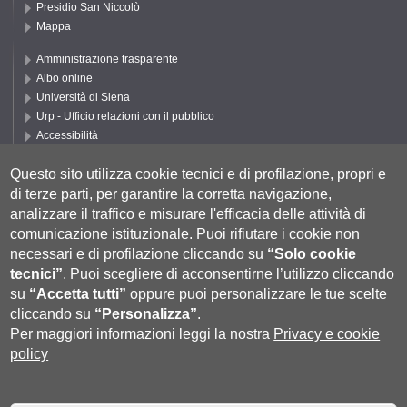
Presidio San Niccolò
Mappa
Amministrazione trasparente
Albo online
Università di Siena
Urp - Ufficio relazioni con il pubblico
Accessibilità
Privacy e Cookie policy
Questo sito utilizza cookie tecnici e di profilazione, propri e
Cookie settings
di terze parti, per garantire la corretta navigazione,
Segui UNISI
analizzare il traffico e misurare l'efficacia delle attività di
comunicazione istituzionale.
Puoi rifiutare i cookie non
necessari e di profilazione cliccando su
“Solo cookie
tecnici”
.
Puoi scegliere di acconsentirne l’utilizzo cliccando
su
“Accetta tutti”
oppure puoi personalizzare le tue scelte
cliccando su
“Personalizza”
.
Per maggiori informazioni leggi la nostra
Privacy e cookie
policy
Università degli Studi di Siena
- Rettorato, via Banchi di Sotto 55, 53100