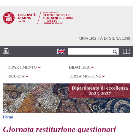
Salta al
contenuto
principale
UNIVERSITÀ DI SIENA 1240
Form di ricerca
Cerca
SEDI
DIPARTIMENTO
DIDATTICA
CENTRI DI RICERCA
RICERCA
TERZA MISSIONE
LABORATORI
BIBLIOTECHE
SERVIZI
Tu sei qui
Home
Giornata restituzione questionari