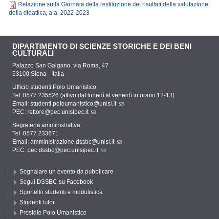
Relazione sulla Giornata della restituzione dei risultati della valutazione
della didattica, a.a. 2022-2023
DIPARTIMENTO DI SCIENZE STORICHE E DEI BENI
CULTURALI
Palazzo San Galgano, via Roma, 47
53100 Siena - Italia
Ufficio studenti Polo Umanistico
Tel. 0577 235526 (attivo dal lunedì al venerdì in orario 12-13)
Email:
studenti.poloumanistico@unisi.it
PEC:
rettore@pec.unisipec.it
Segreteria amministrativa
Tel. 0577 233671
Email:
amministrazione.dssbc@unisi.it
PEC:
pec.dssbc@pec.unisipec.it
Segnalare un evento da pubblicare
Segui DSSBC su Facebook
Sportello studenti e modulistica
Studenti tutor
Presidio Polo Umanistico