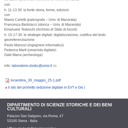
con
h. 11-13.30: la fonte storia, forme, edizioni
con
Maela Carletti (paleografa – Univ. di Macerata)
Francesca Bartolacci (storica – Univ. di Macerata)
Emanuele Tedeschi (Archivio di Stato di Ascoli)
h. 15-17.30: le strategie digitali: digitalizzaizone, codifica del testo
georeferenziazione
Paolo Marozzi (ingegnere informatico)
Federica Marti (umanista digitale)
Gabi Marra (archeologa)
info:
laboratorio.dssbc@unisi.it
locandina_30_maggio_25-1.pdf
il sito del prohetto (edizione digitale in EVT e Gis )
DIPARTIMENTO DI SCIENZE STORICHE E DEI BENI
CULTURALI
Palazzo San Galgano, via Roma, 47
53100 Siena - Italia