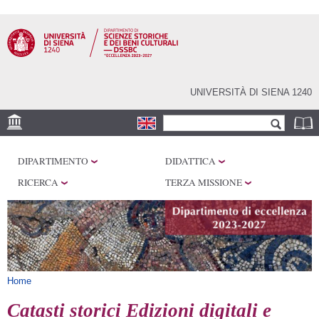
Salta al
contenuto
principale
UNIVERSITÀ DI SIENA 1240
Form di ricerca
Cerca
SEDI
DIPARTIMENTO
DIDATTICA
CENTRI DI RICERCA
RICERCA
TERZA MISSIONE
LABORATORI
BIBLIOTECHE
SERVIZI
Tu sei qui
Home
Catasti storici Edizioni digitali e