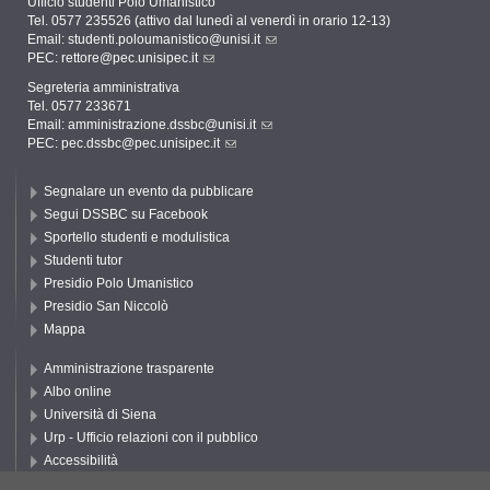
Ufficio studenti Polo Umanistico
Tel. 0577 235526 (attivo dal lunedì al venerdì in orario 12-13)
Email:
studenti.poloumanistico@unisi.it
PEC:
rettore@pec.unisipec.it
Segreteria amministrativa
Tel. 0577 233671
Email:
amministrazione.dssbc@unisi.it
PEC:
pec.dssbc@pec.unisipec.it
Segnalare un evento da pubblicare
Segui DSSBC su Facebook
Sportello studenti e modulistica
Studenti tutor
Presidio Polo Umanistico
Presidio San Niccolò
Mappa
Amministrazione trasparente
Albo online
Università di Siena
Urp - Ufficio relazioni con il pubblico
Accessibilità
Privacy e Cookie policy