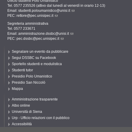
Ufficio studenti Polo Umanistico
Tel. 0577 235526 (attivo dal lunedì al venerdì in orario 12-13)
Email:
studenti.poloumanistico@unisi.it
PEC:
rettore@pec.unisipec.it
Segreteria amministrativa
Tel. 0577 233671
Email:
amministrazione.dssbc@unisi.it
PEC:
pec.dssbc@pec.unisipec.it
Segnalare un evento da pubblicare
Segui DSSBC su Facebook
Sportello studenti e modulistica
Studenti tutor
Presidio Polo Umanistico
Presidio San Niccolò
Mappa
Amministrazione trasparente
Albo online
Università di Siena
Urp - Ufficio relazioni con il pubblico
Accessibilità
Privacy e Cookie policy