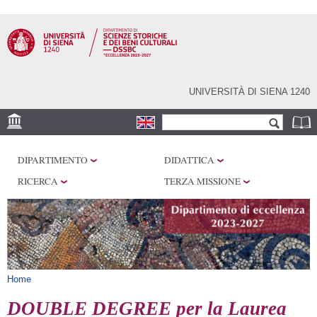
Salta al
contenuto
principale
UNIVERSITÀ DI SIENA 1240
Form di ricerca
Cerca
SEDI
DIPARTIMENTO
DIDATTICA
CENTRI DI RICERCA
RICERCA
TERZA MISSIONE
LABORATORI
BIBLIOTECHE
SERVIZI
Tu sei qui
Home
DOUBLE DEGREE per la Laurea