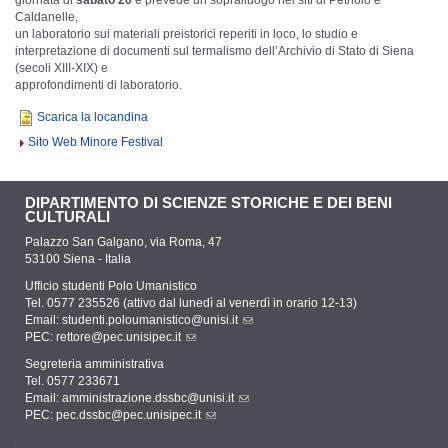
Caldanelle,
un laboratorio sui materiali preistorici reperiti in loco, lo studio e
interpretazione di documenti sul termalismo dell’Archivio di Stato di Siena
(secoli XIII-XIX) e
approfondimenti di laboratorio.
Scarica la locandina
Sito Web Minore Festival
DIPARTIMENTO DI SCIENZE STORICHE E DEI BENI
CULTURALI
Palazzo San Galgano, via Roma, 47
53100 Siena - Italia
Ufficio studenti Polo Umanistico
Tel. 0577 235526 (attivo dal lunedì al venerdì in orario 12-13)
Email:
studenti.poloumanistico@unisi.it
PEC:
rettore@pec.unisipec.it
Segreteria amministrativa
Tel. 0577 233671
Email:
amministrazione.dssbc@unisi.it
PEC:
pec.dssbc@pec.unisipec.it