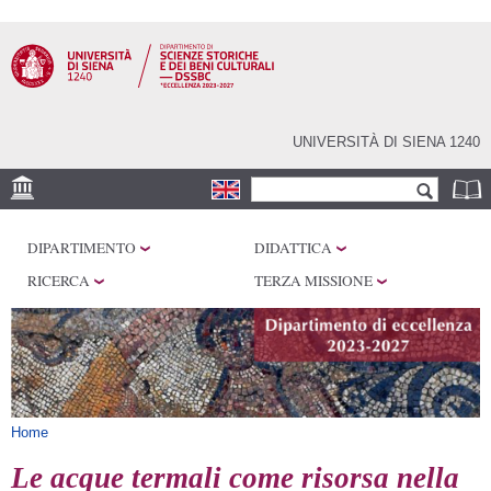
Salta al
contenuto
principale
UNIVERSITÀ DI SIENA 1240
Form di ricerca
Cerca
SEDI
DIPARTIMENTO
DIDATTICA
CENTRI DI RICERCA
RICERCA
TERZA MISSIONE
LABORATORI
BIBLIOTECHE
SERVIZI
Tu sei qui
Home
Le acque termali come risorsa nella