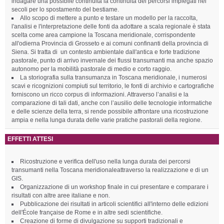
indagare una possibile continuità la continuità dei percorsi impiegati nei
secoli per lo spostamento del bestiame.
Allo scopo di mettere a punto e testare un modello per la raccolta,
l'analisi e l'interpretazione delle fonti da adottare a scala regionale è stata
scelta come area campione la Toscana meridionale, corrispondente
all'odierna Provincia di Grosseto e ai comuni confinanti della provincia di
Siena. Si tratta di un contesto ambientale dall'antica e forte tradizione
pastorale, punto di arrivo invernale dei flussi transumanti ma anche spazio
autonomo per la mobilità pastorale di medio e corto raggio.
La storiografia sulla transumanza in Toscana meridionale, i numerosi
scavi e ricognizioni compiuti sul territorio, le fonti di archivio e cartografiche
forniscono un ricco corpus di informazioni. Attraverso l’analisi e la
comparazione di tali dati, anche con l’ausilio delle tecnologie informatiche
e delle scienze della terra, si rende possibile affrontare una ricostruzione
ampia e nella lunga durata delle varie pratiche pastorali della regione.
EFFETTI ATTESI
Ricostruzione e verifica dell'uso nella lunga durata dei percorsi
transumanti nella Toscana meridionaleattraverso la realizzazione e di un
GIS.
Organizzazione di un workshop finale in cui presentare e comparare i
risultati con altre aree italiane e non.
Pubblicazione dei risultati in articoli scientifici all'interno delle edizioni
dell'École française de Rome e in altre sedi scientifiche.
Creazione di forme di divulgazione su supporti tradizionali e