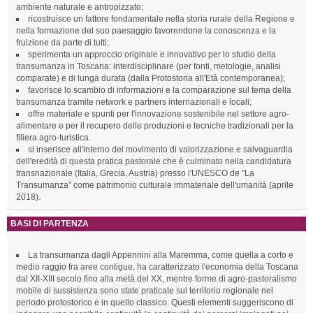
ambiente naturale e antropizzato;
ricostruisce un fattore fondamentale nella storia rurale della Regione e
nella formazione del suo paesaggio favorendone la conoscenza e la
fruizione da parte di tutti;
sperimenta un approccio originale e innovativo per lo studio della
transumanza in Toscana: interdisciplinare (per fonti, metologie, analisi
comparate) e di lunga durata (dalla Protostoria all'Età contemporanea);
favorisce lo scambio di informazioni e la comparazione sul tema della
transumanza tramite network e partners internazionali e locali;
offre materiale e spunti per l'innovazione sostenibile nel settore agro-
alimentare e per il recupero delle produzioni e tecniche tradizionali per la
filiera agro-turistica.
si inserisce all'interno del movimento di valorizzazione e salvaguardia
dell'eredità di questa pratica pastorale che è culminato nella candidatura
transnazionale (Italia, Grecia, Austria) presso l'UNESCO de "La
Transumanza" come patrimonio culturale immateriale dell'umanità (aprile
2018).
BASI DI PARTENZA
La transumanza dagli Appennini alla Maremma, come quella a corto e
medio raggio fra aree contigue, ha caratterizzato l'economia della Toscana
dal XII-XIII secolo fino alla metà del XX, mentre forme di agro-pastoralismo
mobile di sussistenza sono state praticate sul territorio regionale nel
periodo protostorico e in quello classico. Questi elementi suggeriscono di