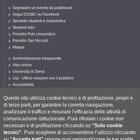
Segnalare un evento da pubblicare
Segui DSSBC su Facebook
Sportello studenti e modulistica
Studenti tutor
Presidio Polo Umanistico
Presidio San Niccolò
Mappa
Amministrazione trasparente
Albo online
Università di Siena
Urp - Ufficio relazioni con il pubblico
Accessibilità
Privacy e Cookie policy
Questo sito utilizza cookie tecnici e di profilazione, propri e
Cookie settings
di terze parti, per garantire la corretta navigazione,
Segui UNISI
analizzare il traffico e misurare l'efficacia delle attività di
comunicazione istituzionale.
Puoi rifiutare i cookie non
necessari e di profilazione cliccando su
“Solo cookie
tecnici”
.
Puoi scegliere di acconsentirne l’utilizzo cliccando
su
“Accetta tutti”
oppure puoi personalizzare le tue scelte