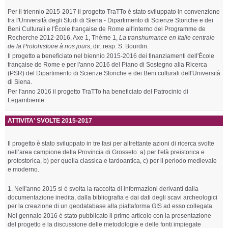
Per il triennio 2015-2017 il progetto TraTTo è stato sviluppato in convenzione
tra l'Università degli Studi di Siena - Dipartimento di Scienze Storiche e dei
Beni Culturali e l'École française de Rome all'interno del Programme de
Recherche 2012-2016, Axe 1, Thème 1,
La transhumance en Italie centrale
de la Protohistoire à nos jours
, dir. resp. S. Bourdin.
Il progetto a beneficiato nel biennio 2015-2016 dei finanziamenti dell'École
française de Rome e per l'anno 2016 del Piano di Sostegno alla Ricerca
(PSR) del Dipartimento di Scienze Storiche e dei Beni culturali dell'Università
di Siena.
Per l'anno 2016 il progetto TraTTo ha beneficiato del Patrocinio di
Legambiente.
ATTIVITA' SVOLTE 2015-2017
Il progetto è stato sviluppato in tre fasi per altrettante azioni di ricerca svolte
nell’area campione della Provincia di Grosseto: a) per l'età preistorica e
protostorica, b) per quella classica e tardoantica, c) per il periodo medievale
e moderno.
1. Nell'anno 2015 si è svolta la raccolta di informazioni derivanti dalla
documentazione inedita, dalla bibliografia e dai dati degli scavi archeologici
per la creazione di un geodatabase alla piattaforma GIS ad esso collegata.
Nel gennaio 2016 è stato pubblicato il primo articolo con la presentazione
del progetto e la discussione delle metodologie e delle fonti impiegate