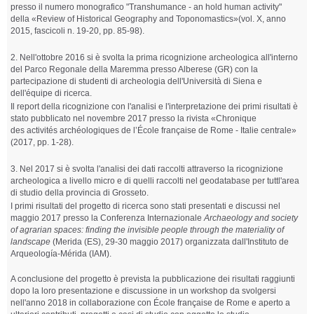
presso il numero monografico "Transhumance - an hold human activity"
della
«
Review of Historical Geography and Toponomastics
»
(vol. X, anno
2015, fascicoli n. 19-20, pp. 85-98).
2. Nell'ottobre 2016 si è svolta la prima ricognizione archeologica all'interno
del Parco Regonale della Maremma presso Alberese (GR) con la
partecipazione di studenti di archeologia dell'Università di Siena e
dell'équipe di ricerca.
Il report della ricognizione con l'analisi e l'interpretazione dei primi risultati è
stato pubblicato nel novembre 2017 presso la rivista
«Chronique
des
activités archéologiques de l’École française de Rome - Italie
centrale»
(2017, pp. 1-28).
3. Nel 2017 si è svolta l'analisi dei dati raccolti attraverso la ricognizione
archeologica a livello micro e di quelli raccolti nel geodatabase per tuttl'area
di studio della provincia di Grosseto.
I primi risultati del progetto di ricerca sono stati presentati e discussi nel
maggio 2017 presso la Conferenza Internazionale
Archaeology and society
of agrarian spaces: finding the invisible people through the materiality of
landscape
(Merida (ES), 29-30 maggio 2017) organizzata dall'
Instituto de
Arqueología-Mérida (IAM).
A conclusione del progetto è prevista la pubblicazione dei risultati raggiunti
dopo la loro presentazione e discussione in un workshop da svolgersi
nell'anno 2018 in collaborazione con
École française de Rome e aperto a