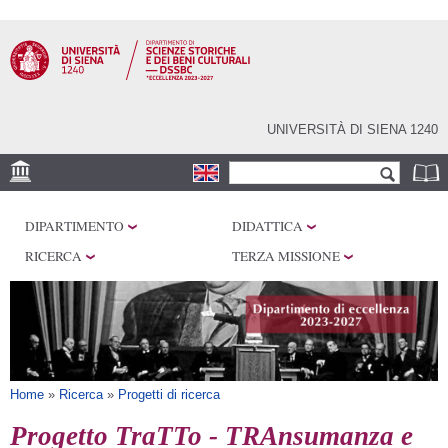
Salta al
contenuto
principale
UNIVERSITÀ DI SIENA 1240
Form di ricerca
Cerca
SEDI
DIPARTIMENTO
DIDATTICA
CENTRI DI RICERCA
RICERCA
TERZA MISSIONE
LABORATORI
BIBLIOTECHE
SERVIZI
Tu sei qui
Home
»
Ricerca
»
Progetti di ricerca
Progetto TraTTo - TRAnsumanza e