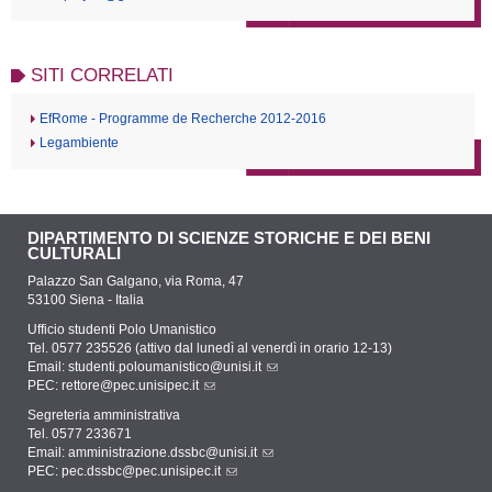
SITI CORRELATI
EfRome - Programme de Recherche 2012-2016
Legambiente
DIPARTIMENTO DI SCIENZE STORICHE E DEI BENI
CULTURALI
Palazzo San Galgano, via Roma, 47
53100 Siena - Italia
Ufficio studenti Polo Umanistico
Tel. 0577 235526 (attivo dal lunedì al venerdì in orario 12-13)
Email:
studenti.poloumanistico@unisi.it
PEC:
rettore@pec.unisipec.it
Segreteria amministrativa
Tel. 0577 233671
Email:
amministrazione.dssbc@unisi.it
PEC:
pec.dssbc@pec.unisipec.it