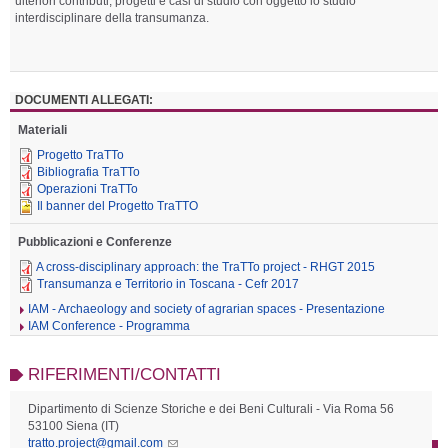
ulteriori contributi, progetti e casi di studio con oggetto lo studio
interdisciplinare della transumanza.
DOCUMENTI ALLEGATI:
Materiali
Progetto TraTTo
Bibliografia TraTTo
Operazioni TraTTo
Il banner del Progetto TraTTO
Pubblicazioni e Conferenze
A cross-disciplinary approach: the TraTTo project - RHGT 2015
Transumanza e Territorio in Toscana - Cefr 2017
IAM - Archaeology and society of agrarian spaces - Presentazione
IAM Conference - Programma
RIFERIMENTI/CONTATTI
Dipartimento di Scienze Storiche e dei Beni Culturali - Via Roma 56
53100 Siena (IT)
tratto.project@gmail.com