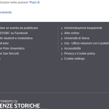
riculum nella sezione "
Piani di
cevimenti)
are un evento da pubblicare
Amministrazione trasparente
 DSSBC su Facebook
Albo online
llo studenti e modulistica
Università di Siena
i tutor
Urp - Ufficio relazioni con il pubbl
io Polo Umanistico
Accessibilità
io San Niccolò
Privacy e Cookie policy
a
Cookie settings