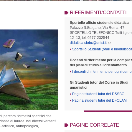
RIFERIMENTI/CONTATTI
Sportello ufficio studenti e didattica
Palazzo S.Galgano, Via Roma, 47
SPORTELLO TELEFONICO Tutti i giorn
12 -13; tel. 0577-232544
didattica.stobc@unisi.it
Sportello Studenti (orari e modulistica
Docenti di riferimento per la compila
dei piani di studio e l'orientamento
I docenti di riferimento per ogni curri
Gli Studenti tutor del Corso in Studi
umanistici
Pagina studenti tutor del DSSBC
Pagina studenti tutor del DFCLAM
 percorsi formativi specifici che
classe di laurea, nei diversi versanti
PAGINE CORRELATE
o-artistico, antropologico,