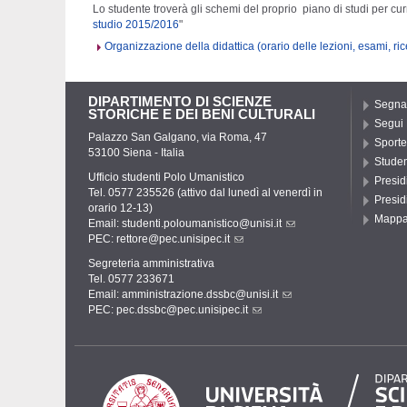
Lo studente troverà gli schemi del proprio piano di studi per cur
studio 2015/2016
"
Organizzazione della didattica (orario delle lezioni, esami, ri
DIPARTIMENTO DI SCIENZE
Segnal
STORICHE E DEI BENI CULTURALI
Segui
Palazzo San Galgano, via Roma, 47
Sporte
53100 Siena - Italia
Student
Ufficio studenti Polo Umanistico
Presid
Tel. 0577 235526 (attivo dal lunedì al venerdì in
Presid
orario 12-13)
Mapp
Email:
studenti.poloumanistico@unisi.it
PEC:
rettore@pec.unisipec.it
Segreteria amministrativa
Tel. 0577 233671
Email:
amministrazione.dssbc@unisi.it
PEC:
pec.dssbc@pec.unisipec.it