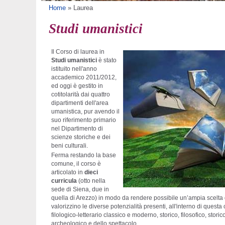
Tu sei qui
Home
»
Laurea
Studi umanistici
Il Corso di laurea in
Studi umanistici
è stato
istituito nell'anno
accademico 2011/2012,
ed oggi è gestito in
cotitolarità dai quattro
dipartimenti dell'area
umanistica, pur avendo il
suo riferimento primario
nel Dipartimento di
scienze storiche e dei
beni culturali.
Ferma restando la base
comune, il corso è
articolato in
dieci
curricula
(otto nella
sede di Siena, due in
quella di Arezzo) in modo da rendere possibile un’ampia scelta di
valorizzino le diverse potenzialità presenti, all'interno di questa 
filologico-letterario classico e moderno, storico, filosofico, storic
archeologico e dello spettacolo.