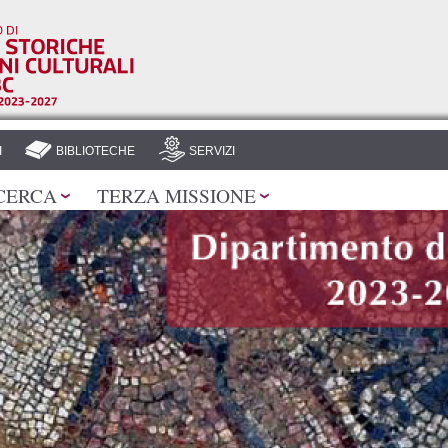
Salta al
contenuto
principale
I
BIBLIOTECHE
SERVIZI
CERCA
TERZA MISSIONE