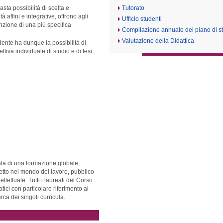
sta possibilità di scelta e
Tutorato
à affini e integrative, offrono agli
Ufficio studenti
funzione di una più specifica
Compilazione annuale del piano di s
Valutazione della Didattica
dente ha dunque la possibilità di
ttiva individuale di studio e di tesi
tata di una formazione globale,
retto nel mondo del lavoro, pubblico
ellettuale. Tutti i laureati del Corso
atici con particolare riferimento ai
erca dei singoli curricula.