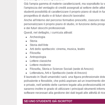
Già l'ampia gamma di materie caratterizzanti, ma soprattutto la va
l'ampiezza del ventaglio di crediti assegnati al settore delle attivit
studenti possibilità di caratterizzare il proprio piano di studi in 
prospettiva di studio e di futuri sbocchi lavorativi.
Anche all'interno del percorso formativo prescelto, ciascuno stu
personalizzare il proprio piano di studio, in funzione della prospe
e dei futuri sbocchi professionali.
Questi, nel dettaglio, i curricula attivati:
Archeologia
Storia
Storia dell'Arte
Arti dello spettacolo: cinema, musica, teatro
Filosofia
Antropologia
Lettere classiche
Lettere moderne
Filosofia, Storia e Scienze Sociali (sede di Arezzo)
Letteratura, Arti e Spettacolo (sede di Arezzo)
Il laureato in Studi umanistici sarà una figura professionale do
polivalente e flessibile, che potrà aspirare ad un inserimento di
e privato, nell’ambito delle carriere legate alla professionalità int
saranno inoltre in grado di utilizzare i principali strumenti inform
software necessari alla gestione dei dati legati alle attività di ric
SEI UNO STUDENTE GIÀ ISCRITTO?