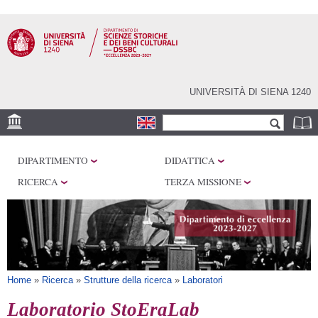
Salta al
contenuto
principale
UNIVERSITÀ DI SIENA 1240
Form di ricerca
Cerca
SEDI
DIPARTIMENTO
DIDATTICA
CENTRI DI RICERCA
RICERCA
TERZA MISSIONE
LABORATORI
BIBLIOTECHE
SERVIZI
Tu sei qui
Home
»
Ricerca
»
Strutture della ricerca
»
Laboratori
Laboratorio StoEraLab