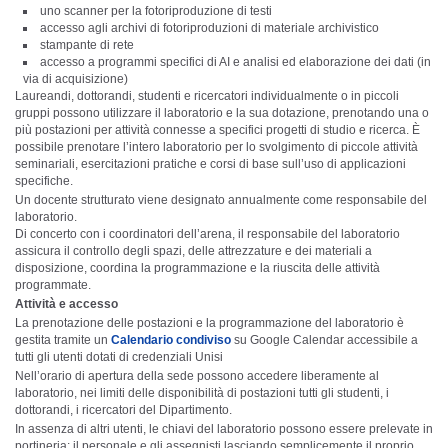
uno scanner per la fotoriproduzione di testi
accesso agli archivi di fotoriproduzioni di materiale archivistico
stampante di rete
accesso a programmi specifici di AI e analisi ed elaborazione dei dati (in
via di acquisizione)
Laureandi, dottorandi, studenti e ricercatori individualmente o in piccoli
gruppi possono utilizzare il laboratorio e la sua dotazione, prenotando una o
più postazioni per attività connesse a specifici progetti di studio e ricerca. È
possibile prenotare l’intero laboratorio per lo svolgimento di piccole attività
seminariali, esercitazioni pratiche e corsi di base sull’uso di applicazioni
specifiche.
Un docente strutturato viene designato annualmente come responsabile del
laboratorio.
Di concerto con i coordinatori dell’arena, il responsabile del laboratorio
assicura il controllo degli spazi, delle attrezzature e dei materiali a
disposizione, coordina la programmazione e la riuscita delle attività
programmate.
Attività e accesso
La prenotazione delle postazioni e la programmazione del laboratorio è
gestita tramite un
Calendario condiviso
su Google Calendar accessibile a
tutti gli utenti dotati di credenziali Unisi
Nell’orario di apertura della sede possono accedere liberamente al
laboratorio, nei limiti delle disponibilità di postazioni tutti gli studenti, i
dottorandi, i ricercatori del Dipartimento.
In assenza di altri utenti, le chiavi del laboratorio possono essere prelevate in
portineria: il personale e gli assegnisti lasciando semplicemente il proprio