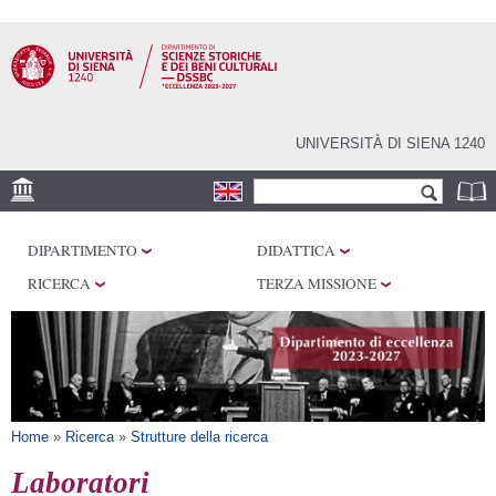
Salta al
contenuto
principale
UNIVERSITÀ DI SIENA 1240
Form di ricerca
Cerca
SEDI
DIPARTIMENTO
DIDATTICA
CENTRI DI RICERCA
RICERCA
TERZA MISSIONE
LABORATORI
BIBLIOTECHE
SERVIZI
Tu sei qui
Home
»
Ricerca
»
Strutture della ricerca
Laboratori