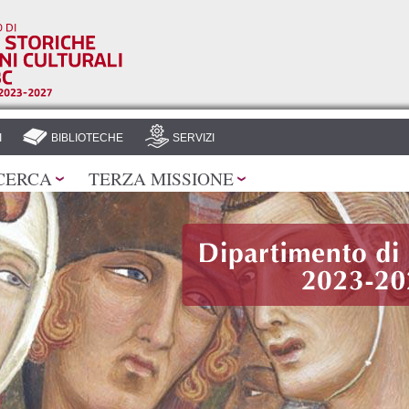
Salta al
contenuto
principale
I
BIBLIOTECHE
SERVIZI
CERCA
TERZA MISSIONE