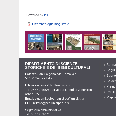
Powered by
Issuu
Un'archeologia magistrale
DIPARTIMENTO DI SCIENZE
Segnal
STORICHE E DEI BENI CULTURALI
Segui
Palazzo San Galgano, via Roma, 47
Sporte
53100 Siena - Italia
Student
Ufficio studenti Polo Umanistico
Presid
Tel. 0577 235526 (attivo dal lunedì al venerdì in
Presid
orario 12-13)
Mapp
Email:
studenti.poloumanistico@unisi.it
PEC:
rettore@pec.unisipec.it
Segreteria amministrativa
Tel. 0577 233671