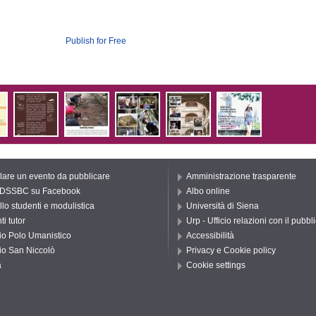
Publish for Free
are un evento da pubblicare
Amministrazione trasparente
 DSSBC su Facebook
Albo online
llo studenti e modulistica
Università di Siena
i tutor
Urp - Ufficio relazioni con il pubbl
io Polo Umanistico
Accessibilità
io San Niccolò
Privacy e Cookie policy
a
Cookie settings