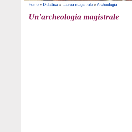
Tu sei qui
Home
»
Didattica
»
Laurea magistrale
»
Archeologia
Un'archeologia magistrale